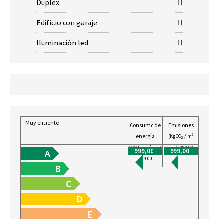
Dúplex
Edificio con garaje
Iluminación led
Muy eficiente
Consumo de
Emisiones
energía
2
(Kg CO
/ m
2
2
(KW h / m
año):
año): 999,00
999,00
999,00
A
999,00
B
C
D
E