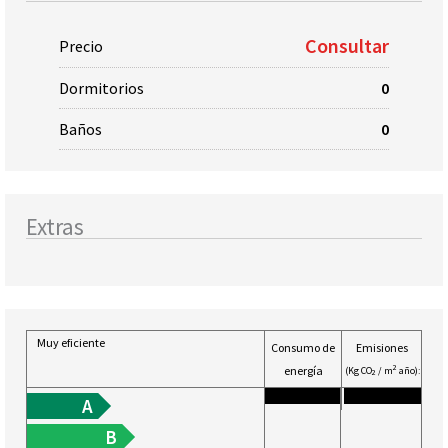
Consultar
Precio
Dormitorios
0
Baños
0
Extras
Muy eficiente
Consumo de
Emisiones
energía
2
(Kg CO
/ m
año):
2
2
(KW h / m
año):
A
B