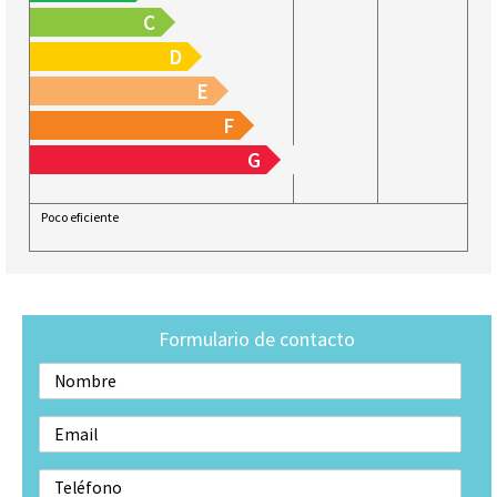
C
D
E
F
G
Poco eficiente
Formulario de contacto